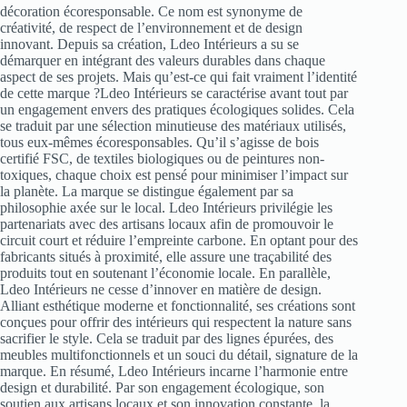
décoration écoresponsable. Ce nom est synonyme de
créativité, de respect de l’environnement et de design
innovant. Depuis sa création, Ldeo Intérieurs a su se
démarquer en intégrant des valeurs durables dans chaque
aspect de ses projets. Mais qu’est-ce qui fait vraiment l’identité
de cette marque ?Ldeo Intérieurs se caractérise avant tout par
un engagement envers des pratiques écologiques solides. Cela
se traduit par une sélection minutieuse des matériaux utilisés,
tous eux-mêmes écoresponsables. Qu’il s’agisse de bois
certifié FSC, de textiles biologiques ou de peintures non-
toxiques, chaque choix est pensé pour minimiser l’impact sur
la planète. La marque se distingue également par sa
philosophie axée sur le local. Ldeo Intérieurs privilégie les
partenariats avec des artisans locaux afin de promouvoir le
circuit court et réduire l’empreinte carbone. En optant pour des
fabricants situés à proximité, elle assure une traçabilité des
produits tout en soutenant l’économie locale. En parallèle,
Ldeo Intérieurs ne cesse d’innover en matière de design.
Alliant esthétique moderne et fonctionnalité, ses créations sont
conçues pour offrir des intérieurs qui respectent la nature sans
sacrifier le style. Cela se traduit par des lignes épurées, des
meubles multifonctionnels et un souci du détail, signature de la
marque. En résumé, Ldeo Intérieurs incarne l’harmonie entre
design et durabilité. Par son engagement écologique, son
soutien aux artisans locaux et son innovation constante, la