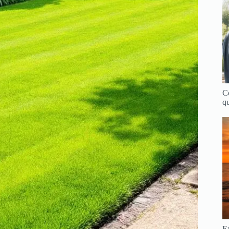
C
qu
Ex