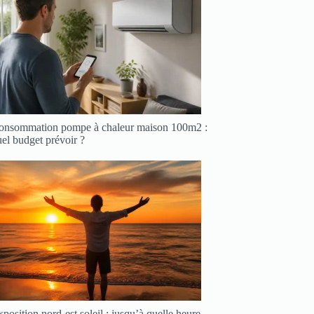
onsommation pompe à chaleur maison 100m2 :
el budget prévoir ?
position nord-est soleil : jusqu’à quelle heure