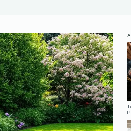
Ar
Te
pr