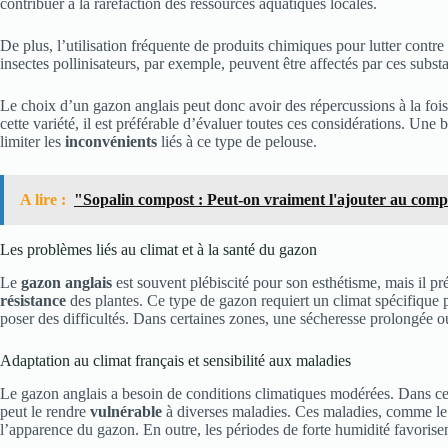
contribuer à la raréfaction des ressources aquatiques locales.
De plus, l’utilisation fréquente de produits chimiques pour lutter contre
insectes pollinisateurs, par exemple, peuvent être affectés par ces subs
Le choix d’un gazon anglais peut donc avoir des répercussions à la fois
cette variété, il est préférable d’évaluer toutes ces considérations. Une
limiter les
inconvénients
liés à ce type de pelouse.
A lire :
"Sopalin compost : Peut-on vraiment l'ajouter au comp
Les problèmes liés au climat et à la santé du gazon
Le
gazon anglais
est souvent plébiscité pour son esthétisme, mais il p
résistance
des plantes. Ce type de gazon requiert un climat spécifique p
poser des difficultés. Dans certaines zones, une sécheresse prolongée o
Adaptation au climat français et sensibilité aux maladies
Le gazon anglais a besoin de conditions climatiques modérées. Dans cer
peut le rendre
vulnérable
à diverses maladies. Ces maladies, comme l
l’apparence du gazon. En outre, les périodes de forte humidité favori