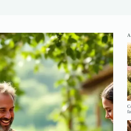
Ar
Co
fa