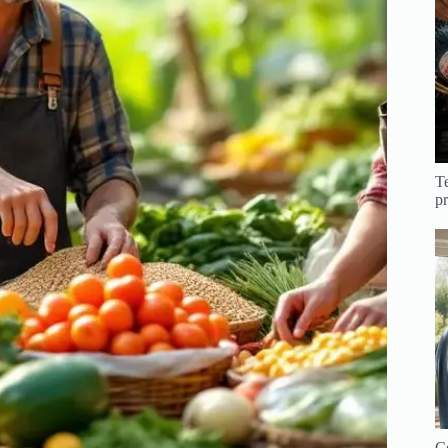
Te
pr
C