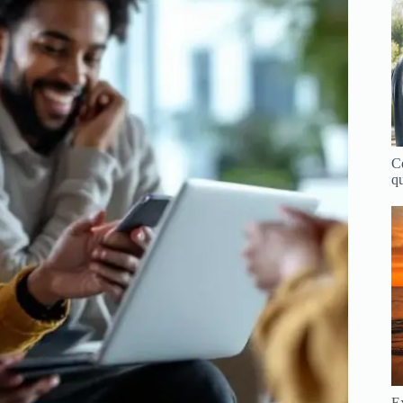
C
qu
Ex