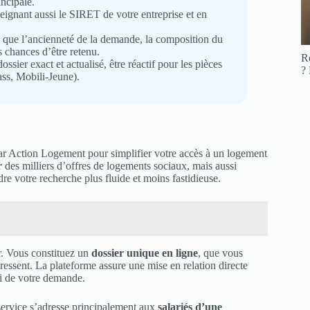
incipale.
gnant aussi le SIRET de votre entreprise et en
ls que l’ancienneté de la demande, la composition du
es chances d’être retenu.
R
ssier exact et actualisé, être réactif pour les pièces
?
ass, Mobili-Jeune).
ar Action Logement pour simplifier votre accès à un logement
r
des milliers d’offres de logements sociaux, mais aussi
ndre votre recherche plus fluide et moins fastidieuse.
r. Vous constituez un
dossier unique en ligne
, que vous
éressent. La plateforme assure une mise en relation directe
ivi de votre demande.
 service s’adresse principalement aux
salariés d’une