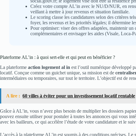
social.gouv.fr; le logement visé doit être la résidence pr
Créez votre compte AL’in avec le NU/D/NUR, en rensei
veillant à mettre à jour revenus et situation familiale.
Le scoring classe les candidatures selon des critères te
foyer, les revenus et les priorités légales; il détermine l
Pour optimiser: viser des offres adaptées, maintenir un do
complémentaires et envisager les aides (Visale, Loca-P
Plateforme AL’in : à quoi sert-elle et qui peut en bénéficier ?
La plateforme
action logement al in
est l’outil numérique développé p
locatif. Conçue comme un guichet unique, sa mission est de
centralise
intermédiaires ou temporaires, sur tout le territoire. L’objectif est de re
A lire :
60 villes à éviter pour un investissement locatif rentable
Grâce à AL’in, vous n’avez plus besoin de multiplier les dossiers papie
pouvez ensuite utiliser pour postuler à toutes les annonces qui vous int
avec les bailleurs, ce qui accélère l’étude de votre candidature et le su
L’accès à la plateforme AL’in est soumis à des conditions précises. Le