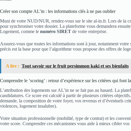
Créer son compte AL’in : les informations clés à ne pas oublier
Muni de votre NUD/NUR, rendez-vous sur le site al-in.fr. Lors de la c
pour synchroniser votre dossier. La plateforme vous demandera ensuite 
Logement, comme le
numéro SIRET
de votre entreprise.
Assurez-vous que toutes les informations sont à jour, notamment votre s
précis est la base pour que l’algorithme vous propose des offres de loge
A lire :
Tout savoir sur le fruit persimmon kaki et ses bienfaits
Comprendre le ‘scoring’ : retour d’expérience sur les critères qui font l
L’attribution des logements sur AL’in ne se fait pas au hasard. La plat
candidatures. Ce score est calculé à partir de plusieurs critères objectif
demande, la composition de votre foyer, vos revenus et d’éventuels critè
violences, logement insalubre).
Votre situation professionnelle (mobilité, type de contrat) et les conven
votre score. Comprendre ces mécanismes vous aide à mieux cibler vos 