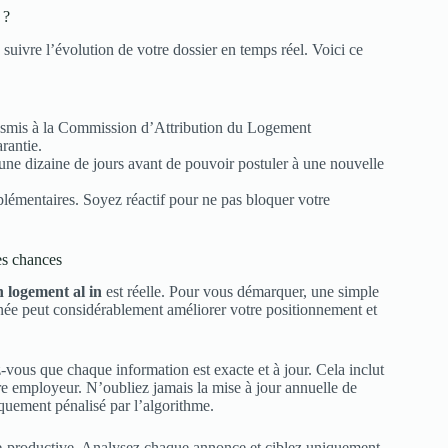
 ?
uivre l’évolution de votre dossier en temps réel. Voici ce
transmis à la Commission d’Attribution du Logement
rantie.
 une dizaine de jours avant de pouvoir postuler à une nouvelle
lémentaires. Soyez réactif pour ne pas bloquer votre
es chances
n logement al in
est réelle. Pour vous démarquer, une simple
ignée peut considérablement améliorer votre positionnement et
-vous que chaque information est exacte et à jour. Cela inclut
e employeur. N’oubliez jamais la mise à jour annuelle de
quement pénalisé par l’algorithme.
tre-productive. Analysez chaque annonce et ciblez uniquement