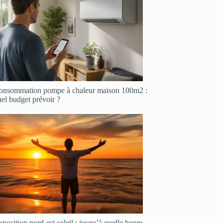
onsommation pompe à chaleur maison 100m2 :
el budget prévoir ?
position nord-est soleil : jusqu’à quelle heure