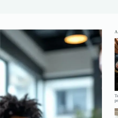
Ar
Te
pr