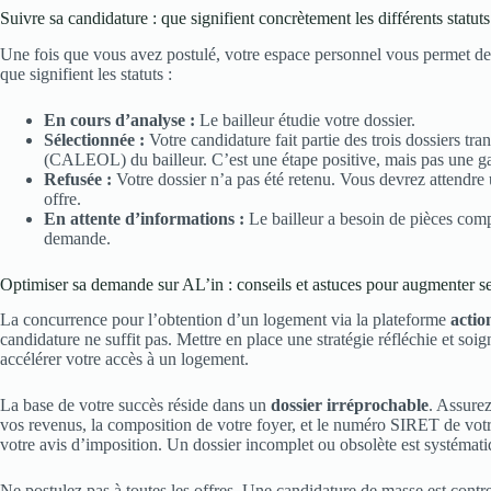
Suivre sa candidature : que signifient concrètement les différents statuts
Une fois que vous avez postulé, votre espace personnel vous permet de s
que signifient les statuts :
En cours d’analyse :
Le bailleur étudie votre dossier.
Sélectionnée :
Votre candidature fait partie des trois dossiers 
(CALEOL) du bailleur. C’est une étape positive, mais pas une ga
Refusée :
Votre dossier n’a pas été retenu. Vous devrez attendre
offre.
En attente d’informations :
Le bailleur a besoin de pièces comp
demande.
Optimiser sa demande sur AL’in : conseils et astuces pour augmenter s
La concurrence pour l’obtention d’un logement via la plateforme
actio
candidature ne suffit pas. Mettre en place une stratégie réfléchie et so
accélérer votre accès à un logement.
La base de votre succès réside dans un
dossier irréprochable
. Assurez
vos revenus, la composition de votre foyer, et le numéro SIRET de votr
votre avis d’imposition. Un dossier incomplet ou obsolète est systémati
Ne postulez pas à toutes les offres. Une candidature de masse est con