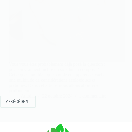
Vous vous êtes probablement déjà posé la question :
peut-on vraiment mettre du sopalin au compost ?
Cette question, bien que simple en apparence, cache
une multitude de considérations écologiques et
pratiques. Dans cet article, nous allons aborder en
profondeur…
Antoine
22 octobre 2024
1 commentaire
PRÉCÉDENT